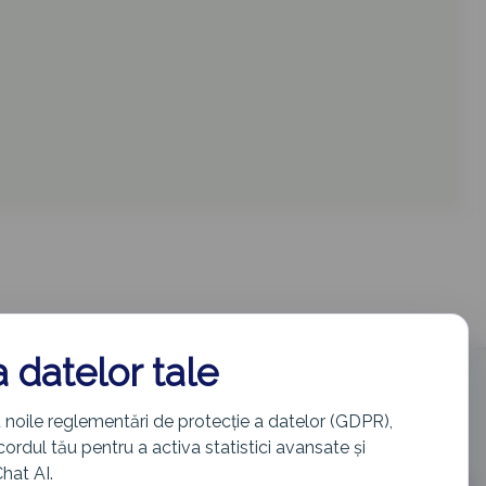
a datelor tale
info@cetatenie.eu
 noile reglementări de protecție a datelor (GDPR),
rdul tău pentru a activa statistici avansate și
Chat AI.
preluate din surse publice (cetatenie.just.ro) doar în scop informativ