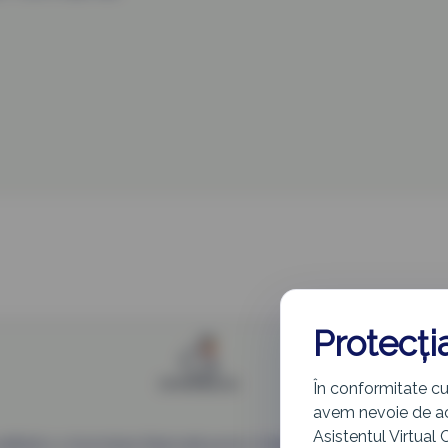
Protecți
În conformitate cu
avem nevoie de aco
Asistentul Virtual 
eafiliată cu Autoritatea Națională pentru Cetățenie (ANC). Datele sunt 