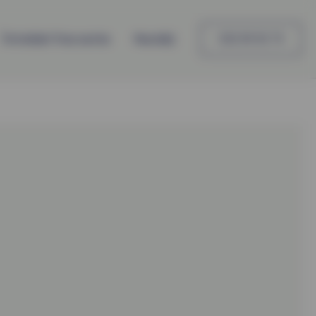
Întrebări frecvente
Noutăți
022 99 92 73