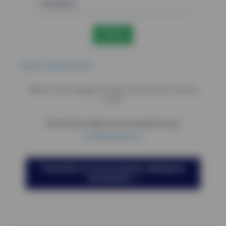
Caută
suport cautare dosar
Ultimul ordin adaugat din data de 04.08.2026 numarul
2571/P
Notă! Informația este preluată de pe
cetatenie.just.ro
Consultă un avocat pentru depășirea
termenului ➝