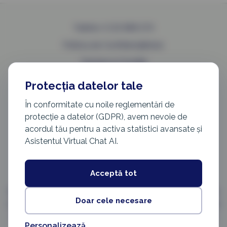
Telefon: 0 22 999 273
Politica de Confidențialitate
Termeni și Condiții
Protecția datelor tale
În conformitate cu noile reglementări de
protecție a datelor (GDPR), avem nevoie de
info@cetatenie.eu
acordul tău pentru a activa statistici avansate și
Asistentul Virtual Chat AI.
Acceptă tot
Nota : Acest site este o platformă privată de consultanță juridică,
Doar cele necesare
neafiliată cu Autoritatea Națională pentru Cetățenie (ANC). Datele
sunt preluate din surse publice (cetatenie.just.ro) doar în scop
Personalizează