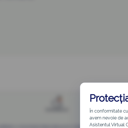
Protecți
În conformitate cu
avem nevoie de aco
Asistentul Virtual 
eafiliată cu Autoritatea Națională pentru Cetățenie (ANC). Datele sunt 