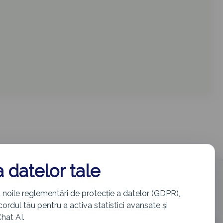
a datelor tale
info@cetatenie.eu
 noile reglementări de protecție a datelor (GDPR),
rdul tău pentru a activa statistici avansate și
Chat AI.
preluate din surse publice (cetatenie.just.ro) doar în scop informativ